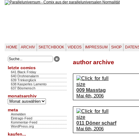
HOME
ARCHIV
SKETCHBOOK
VIDEOS
IMPRESSUM
SHOP
DATEN
author archive
letzte comics
641 Black Friday
640 Drohnenalarm
639 Trinkerglück
638 Kasperles Lamento
637 Bösmensch
009 Masstag
Mai 4th, 2006
monatsarchiv
Monatsarchiv
meta
Anmelden
Eintrags-Feed
011 Döner scharf
Kommentar-Feed
WordPress.org
Mai 6th, 2006
kaufen...