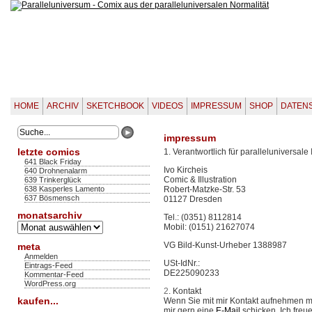
HOME
ARCHIV
SKETCHBOOK
VIDEOS
IMPRESSUM
SHOP
DATEN
impressum
letzte comics
1. Verantwortlich für paralleluniversal
641 Black Friday
Ivo Kircheis
640 Drohnenalarm
Comic & Illustration
639 Trinkerglück
638 Kasperles Lamento
Robert-Matzke-Str. 53
637 Bösmensch
01127 Dresden
monatsarchiv
Tel.: (0351) 8112814
Monatsarchiv
Mobil: (0151) 21627074
VG Bild-Kunst-Urheber 1388987
meta
Anmelden
USt-IdNr.:
Eintrags-Feed
DE225090233
Kommentar-Feed
WordPress.org
2
. Kontakt
kaufen...
Wenn Sie mit mir Kontakt aufnehmen 
mir gern eine
E-Mail
schicken. Ich freu