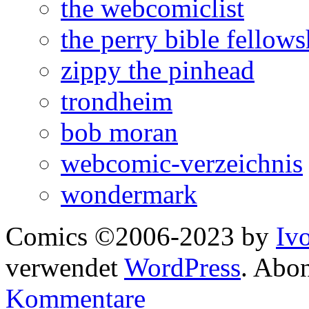
the webcomiclist
the perry bible fellows
zippy the pinhead
trondheim
bob moran
webcomic-verzeichnis
wondermark
Comics ©2006-2023 by
Iv
verwendet
WordPress
. Abo
Kommentare