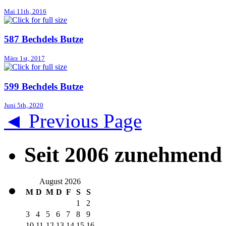
Mai 11th, 2016
587 Bechdels Butze
März 1st, 2017
599 Bechdels Butze
Juni 5th, 2020
◄ Previous Page
Seit 2006 zunehmend 
August 2026
M
D
M
D
F
S
S
1
2
3
4
5
6
7
8
9
10
11
12
13
14
15
16