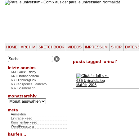
HOME
ARCHIV
SKETCHBOOK
VIDEOS
IMPRESSUM
SHOP
DATEN
posts tagged ‘urinal’
letzte comics
641 Black Friday
640 Drohnenalarm
639 Trinkerglück
635 Urinaldialog
638 Kasperles Lamento
Mai 9th, 2023
637 Bösmensch
monatsarchiv
Monatsarchiv
meta
Anmelden
Eintrags-Feed
Kommentar-Feed
WordPress.org
kaufen...