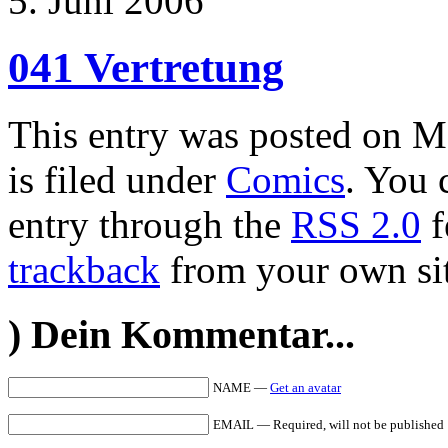
5. Juni 2006
041 Vertretung
This entry was posted on M
is filed under
Comics
. You 
entry through the
RSS 2.0
f
trackback
from your own sit
)
Dein Kommentar...
NAME —
Get an avatar
EMAIL — Required, will not be published