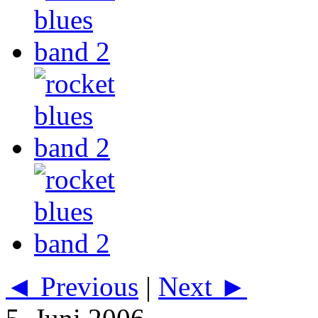
◄ Previous
|
Next ►