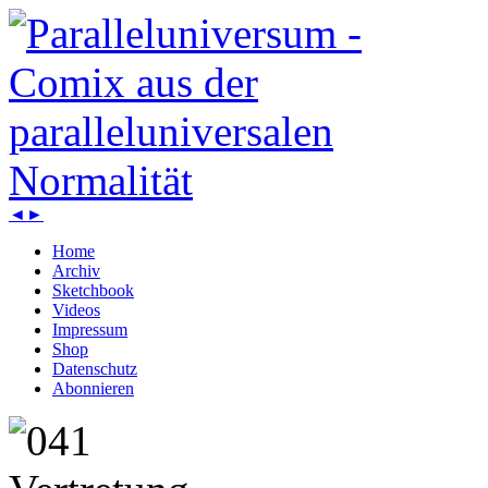
◄
►
Home
Archiv
Sketchbook
Videos
Impressum
Shop
Datenschutz
Abonnieren