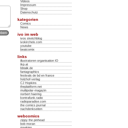
Videos
Impressum
Shop
Datenschutz
kategorien
Comics
News
ivo im web
ivos sketchblog
ivokircheis.com
youtube
beatcomix
links
illustratoren organisation IO
tkp.at
bbtalk.de
fantagraphics
festivals de bd en france
holzhof-verlag
CJ Hopkins
theplattform.net
multipolar-magazin
norbert haering
kontrafunk.radio
radioparadise.com
the comics journal
nachdenkseiten
webcomics
zippy the pinhead
bob moran
maakies