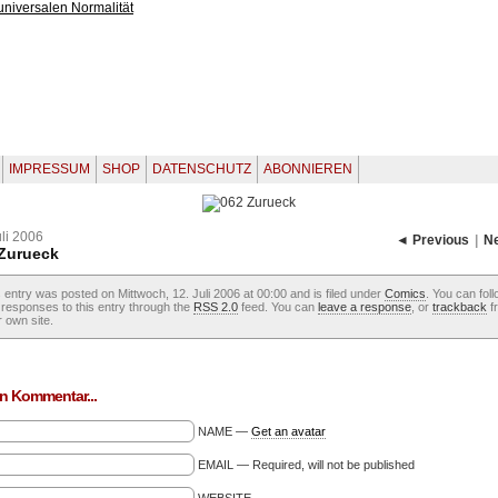
IMPRESSUM
SHOP
DATENSCHUTZ
ABONNIEREN
uli 2006
◄ Previous
|
N
Zurueck
 entry was posted on Mittwoch, 12. Juli 2006 at 00:00 and is filed under
Comics
. You can fol
responses to this entry through the
RSS 2.0
feed. You can
leave a response
, or
trackback
f
 own site.
n Kommentar...
NAME —
Get an avatar
EMAIL — Required, will not be published