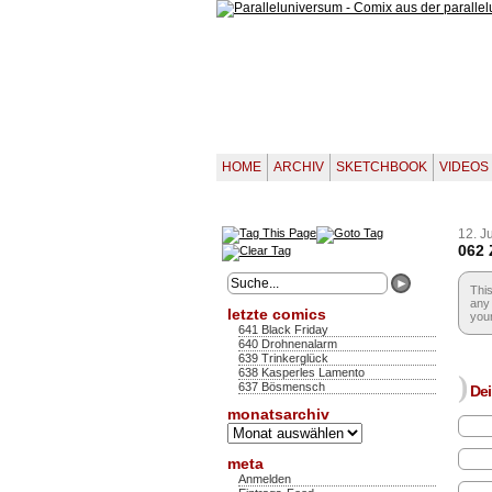
HOME
ARCHIV
SKETCHBOOK
VIDEOS
12. J
062 
This
any 
letzte comics
your
641 Black Friday
640 Drohnenalarm
639 Trinkerglück
638 Kasperles Lamento
)
637 Bösmensch
Dei
monatsarchiv
Monatsarchiv
meta
Anmelden