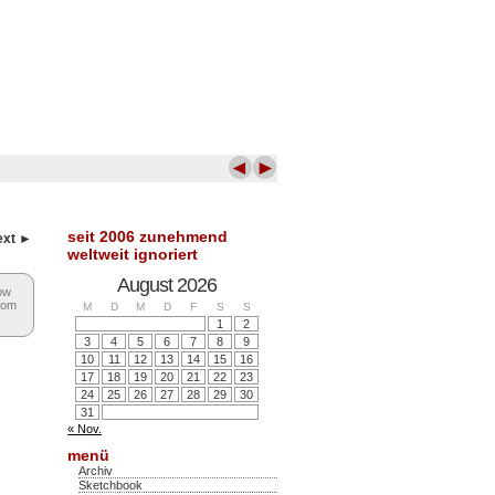
◄
►
seit 2006 zunehmend
ext ►
weltweit ignoriert
August 2026
low
rom
M
D
M
D
F
S
S
1
2
3
4
5
6
7
8
9
10
11
12
13
14
15
16
17
18
19
20
21
22
23
24
25
26
27
28
29
30
31
« Nov.
menü
Archiv
Sketchbook