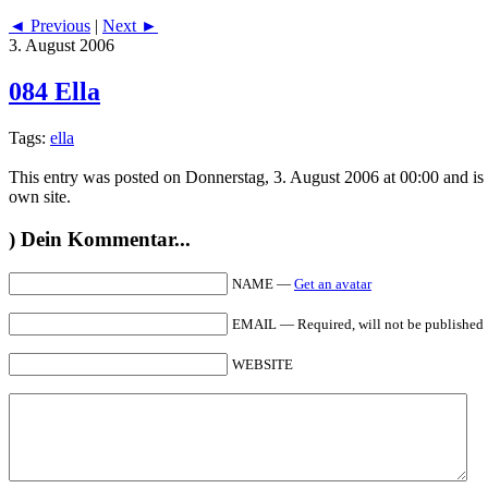
◄ Previous
|
Next ►
3. August 2006
084 Ella
Tags:
ella
This entry was posted on Donnerstag, 3. August 2006 at 00:00 and is
own site.
)
Dein Kommentar...
NAME —
Get an avatar
EMAIL — Required, will not be published
WEBSITE