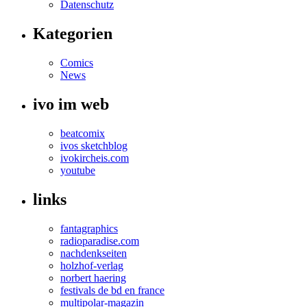
Datenschutz
Kategorien
Comics
News
ivo im web
beatcomix
ivos sketchblog
ivokircheis.com
youtube
links
fantagraphics
radioparadise.com
nachdenkseiten
holzhof-verlag
norbert haering
festivals de bd en france
multipolar-magazin