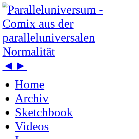
◄
►
Home
Archiv
Sketchbook
Videos