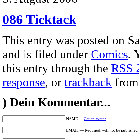
086 Ticktack
This entry was posted on S
and is filed under
Comics
. 
this entry through the
RSS 
response
, or
trackback
from 
)
Dein Kommentar...
NAME —
Get an avatar
EMAIL — Required, will not be published