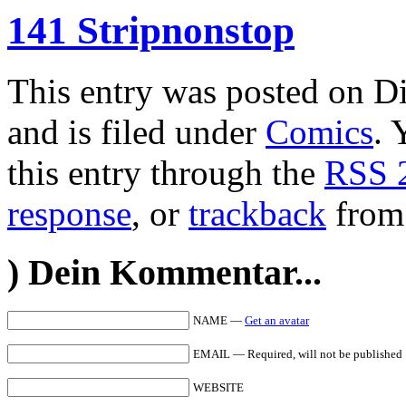
141 Stripnonstop
This entry was posted on Di
and is filed under
Comics
. 
this entry through the
RSS 
response
, or
trackback
from 
)
Dein Kommentar...
NAME —
Get an avatar
EMAIL — Required, will not be published
WEBSITE