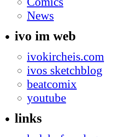
Comics
News
ivo im web
ivokircheis.com
ivos sketchblog
beatcomix
youtube
links