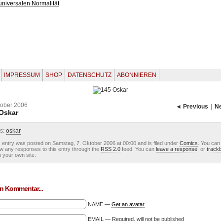
IMPRESSUM
SHOP
DATENSCHUTZ
ABONNIEREN
tober 2006
◄ Previous
|
N
Oskar
s:
oskar
 entry was posted on Samstag, 7. Oktober 2006 at 00:00 and is filed under
Comics
. You can
ow any responses to this entry through the
RSS 2.0
feed. You can
leave a response
, or
track
 your own site.
n Kommentar...
NAME —
Get an avatar
EMAIL — Required, will not be published