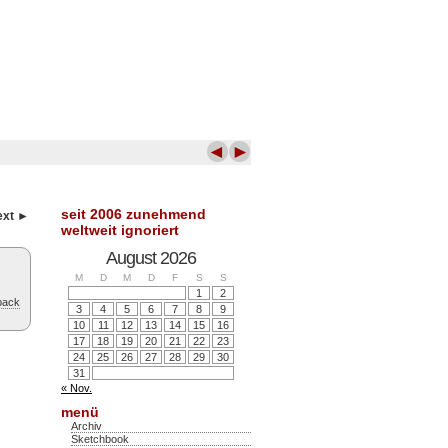
◄
►
seit 2006 zunehmend
ext ►
weltweit ignoriert
August 2026
M
D
M
D
F
S
S
1
2
back
3
4
5
6
7
8
9
10
11
12
13
14
15
16
17
18
19
20
21
22
23
24
25
26
27
28
29
30
31
« Nov.
menü
Archiv
Sketchbook