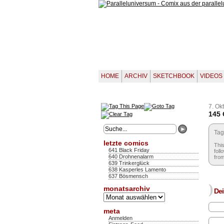
HOME
ARCHIV
SKETCHBOOK
VIDEOS
7. Ok
145 
Tag
letzte comics
This
641 Black Friday
foll
640 Drohnenalarm
from
639 Trinkerglück
638 Kasperles Lamento
637 Bösmensch
)
monatsarchiv
Dei
Monatsarchiv
meta
Anmelden