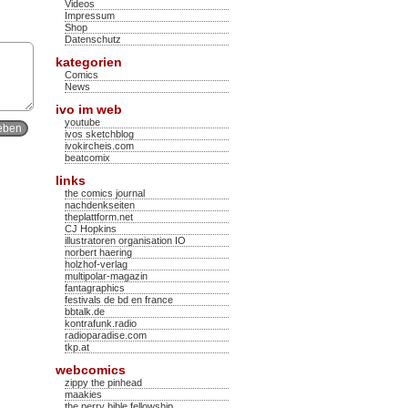
Videos
Impressum
Shop
Datenschutz
kategorien
Comics
News
ivo im web
youtube
ivos sketchblog
ivokircheis.com
beatcomix
links
the comics journal
nachdenkseiten
theplattform.net
CJ Hopkins
illustratoren organisation IO
norbert haering
holzhof-verlag
multipolar-magazin
fantagraphics
festivals de bd en france
bbtalk.de
kontrafunk.radio
radioparadise.com
tkp.at
webcomics
zippy the pinhead
maakies
the perry bible fellowship