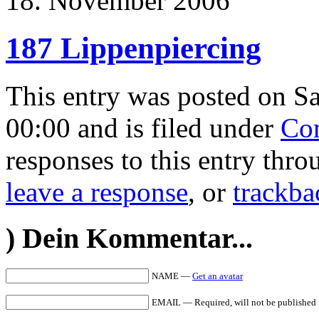
18. November 2006
187 Lippenpiercing
This entry was posted on S
00:00 and is filed under
Co
responses to this entry thr
leave a response
, or
trackba
)
Dein Kommentar...
NAME —
Get an avatar
EMAIL — Required, will not be published