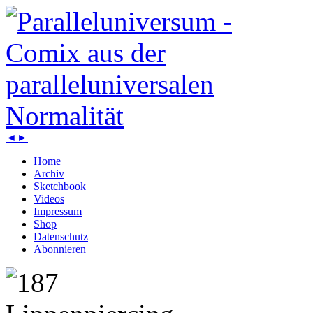
◄
►
Home
Archiv
Sketchbook
Videos
Impressum
Shop
Datenschutz
Abonnieren