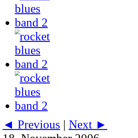
◄ Previous
|
Next ►