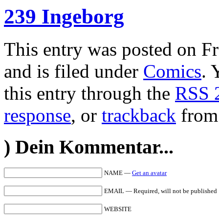
239 Ingeborg
This entry was posted on Fr
and is filed under
Comics
. 
this entry through the
RSS 
response
, or
trackback
from 
)
Dein Kommentar...
NAME —
Get an avatar
EMAIL — Required, will not be published
WEBSITE