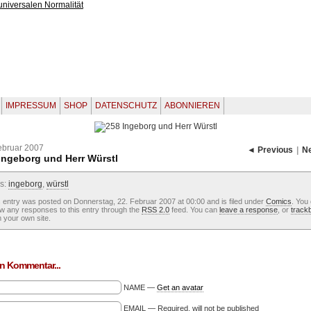
IMPRESSUM
SHOP
DATENSCHUTZ
ABONNIEREN
ebruar 2007
◄ Previous
|
N
Ingeborg und Herr Würstl
s:
ingeborg
,
würstl
 entry was posted on Donnerstag, 22. Februar 2007 at 00:00 and is filed under
Comics
. You
ow any responses to this entry through the
RSS 2.0
feed. You can
leave a response
, or
track
 your own site.
n Kommentar...
NAME —
Get an avatar
EMAIL — Required, will not be published