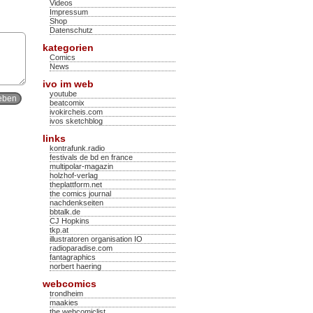
Videos
Impressum
Shop
Datenschutz
kategorien
Comics
News
ivo im web
youtube
beatcomix
ivokircheis.com
ivos sketchblog
links
kontrafunk.radio
festivals de bd en france
multipolar-magazin
holzhof-verlag
theplattform.net
the comics journal
nachdenkseiten
bbtalk.de
CJ Hopkins
tkp.at
illustratoren organisation IO
radioparadise.com
fantagraphics
norbert haering
webcomics
trondheim
maakies
the webcomiclist