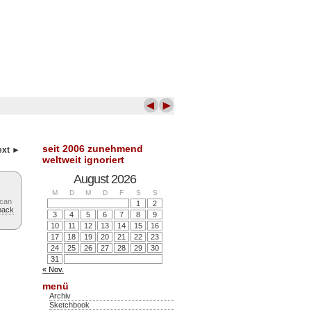
◄
►
seit 2006 zunehmend
ext ►
weltweit ignoriert
August 2026
M
D
M
D
F
S
S
 can
1
2
back
3
4
5
6
7
8
9
10
11
12
13
14
15
16
17
18
19
20
21
22
23
24
25
26
27
28
29
30
31
« Nov.
menü
Archiv
Sketchbook