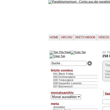
HOME
ARCHIV
SKETCHBOOK
VIDEOS
22. F
258 
Tag
letzte comics
This
641 Black Friday
foll
640 Drohnenalarm
from
639 Trinkerglück
638 Kasperles Lamento
637 Bösmensch
)
monatsarchiv
Dei
Monatsarchiv
meta
Anmelden