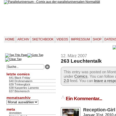
HOME
ARCHIV
SKETCHBOOK
VIDEOS
IMPRESSUM
SHOP
DATEN
12. März 2007
263 Leuchtentalk
This entry was posted on Monta
letzte comics
under
Comics
. You can follow
641 Black Friday
2.0
feed. You can
leave a resp
640 Drohnenalarm
639 Trinkerglück
638 Kasperles Lamento
637 Bösmensch
^
monatsarchiv
Ein Kommentar...
Monatsarchiv
meta
Reception-Girl
Anmelden
Januar 31st, 2010 a