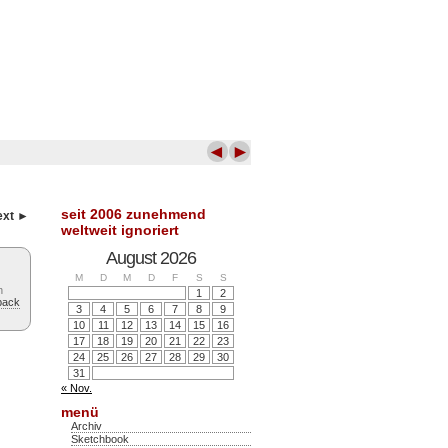
◄
►
seit 2006 zunehmend
ext ►
weltweit ignoriert
August 2026
M
D
M
D
F
S
S
n
1
2
back
3
4
5
6
7
8
9
10
11
12
13
14
15
16
17
18
19
20
21
22
23
24
25
26
27
28
29
30
31
« Nov.
menü
Archiv
Sketchbook