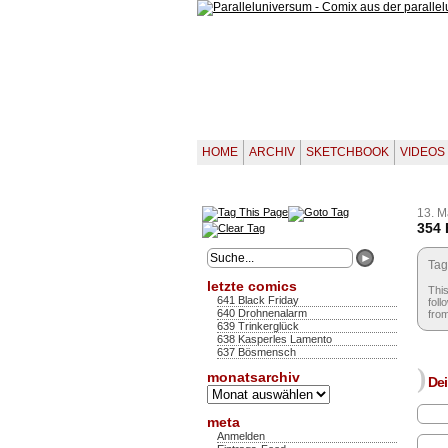
HOME
ARCHIV
SKETCHBOOK
VIDEOS
13. M
354 
Tag
letzte comics
This
641 Black Friday
foll
640 Drohnenalarm
from
639 Trinkerglück
638 Kasperles Lamento
637 Bösmensch
)
monatsarchiv
Dei
Monatsarchiv
meta
Anmelden