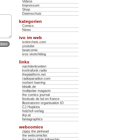
Videos
Impressum
Shop
Datenschutz
kategorien
Comics
News
ivo im web
ivokircheis.com
youtube
beatcomix
ivos sketchblog
links
nachdenkseiten
kontrafunk.radio
theplattform.net
radioparadise.com
norbert haering
bbtalk.de
multipolar-magazin
the comics journal
festivals de bd en france
illustratoren organisation IO
CJ Hopkins
holzhof-verlag
tkp.at
fantagraphics
webcomics
zippy the pinhead
the webcomiclist
the perry bible fellowship