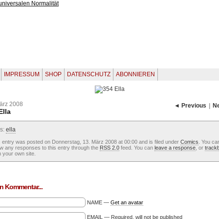
IMPRESSUM
SHOP
DATENSCHUTZ
ABONNIEREN
ärz 2008
◄ Previous
|
N
Ella
s:
ella
 entry was posted on Donnerstag, 13. März 2008 at 00:00 and is filed under
Comics
. You ca
ow any responses to this entry through the
RSS 2.0
feed. You can
leave a response
, or
track
 your own site.
n Kommentar...
NAME —
Get an avatar
EMAIL — Required, will not be published