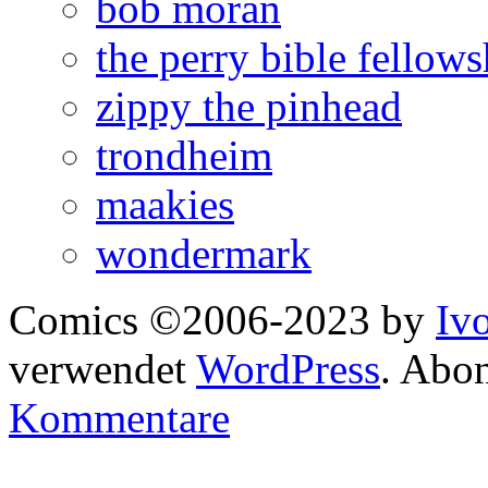
bob moran
the perry bible fellows
zippy the pinhead
trondheim
maakies
wondermark
Comics ©2006-2023 by
Iv
verwendet
WordPress
. Abo
Kommentare