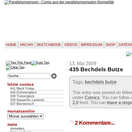
HOME
ARCHIV
SKETCHBOOK
VIDEOS
IMPRESSUM
SHOP
DATEN
13. Mai 2009
435 Bechdels Butze
Tags:
bechdels butze
letzte comics
641 Black Friday
This entry was posted on Mittwo
640 Drohnenalarm
639 Trinkerglück
under
Comics
. You can follow
638 Kasperles Lamento
2.0
feed. You can
leave a resp
637 Bösmensch
monatsarchiv
Monatsarchiv
^
2 Kommentare...
meta
Anmelden