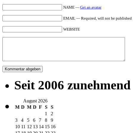
NAME —
Get an avatar
EMAIL — Required, will not be published
WEBSITE
Seit 2006 zunehmend 
August 2026
M
D
M
D
F
S
S
1
2
3
4
5
6
7
8
9
10
11
12
13
14
15
16