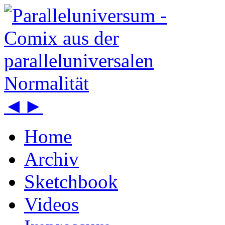
◄
►
Home
Archiv
Sketchbook
Videos