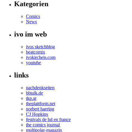
Kategorien
Comics
News
ivo im web
ivos sketchblog
beatcomix
ivokircheis.com
youtube
links
nachdenkseiten
bbtalk.de
tkp.at
theplattform.net
norbert haering
CJ Hopkins
festivals de bd en france
the comics journal
multipolar-magazin