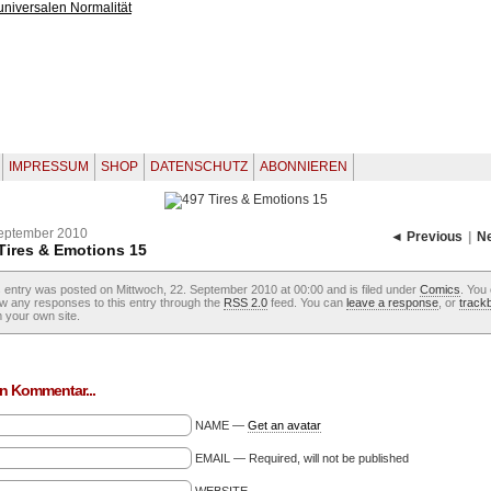
IMPRESSUM
SHOP
DATENSCHUTZ
ABONNIEREN
eptember 2010
◄ Previous
|
N
Tires & Emotions 15
 entry was posted on Mittwoch, 22. September 2010 at 00:00 and is filed under
Comics
. You
ow any responses to this entry through the
RSS 2.0
feed. You can
leave a response
, or
track
 your own site.
n Kommentar...
NAME —
Get an avatar
EMAIL — Required, will not be published