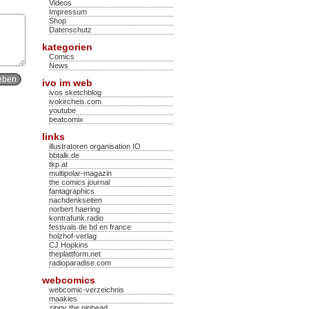
Videos
Impressum
Shop
Datenschutz
kategorien
Comics
News
ivo im web
ivos sketchblog
ivokircheis.com
youtube
beatcomix
links
illustratoren organisation IO
bbtalk.de
tkp.at
multipolar-magazin
the comics journal
fantagraphics
nachdenkseiten
norbert haering
kontrafunk.radio
festivals de bd en france
holzhof-verlag
CJ Hopkins
theplattform.net
radioparadise.com
webcomics
webcomic-verzeichnis
maakies
zippy the pinhead