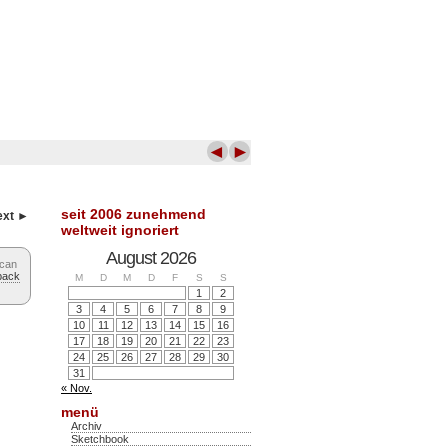
◄
►
seit 2006 zunehmend
ext ►
weltweit ignoriert
August 2026
 can
back
M
D
M
D
F
S
S
1
2
3
4
5
6
7
8
9
10
11
12
13
14
15
16
17
18
19
20
21
22
23
24
25
26
27
28
29
30
31
« Nov.
menü
Archiv
Sketchbook