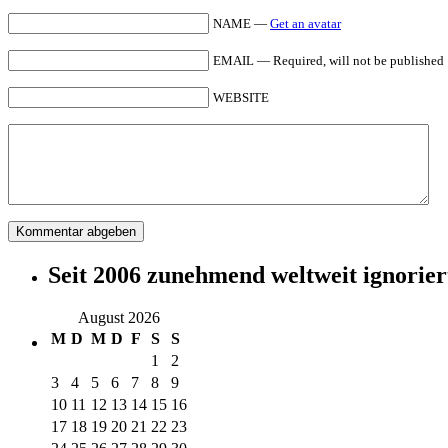
NAME —
Get an avatar
EMAIL — Required, will not be published
WEBSITE
Seit 2006 zunehmend weltweit ignorier
August 2026
M
D
M
D
F
S
S
1
2
3
4
5
6
7
8
9
10
11
12
13
14
15
16
17
18
19
20
21
22
23