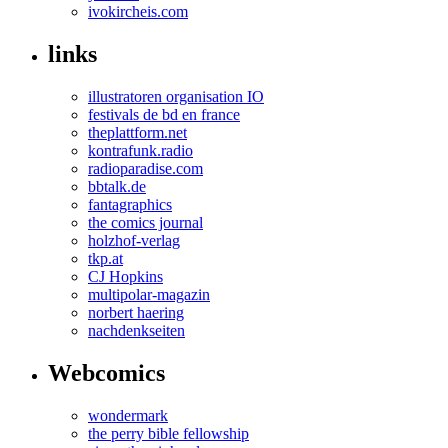
ivokircheis.com
links
illustratoren organisation IO
festivals de bd en france
theplattform.net
kontrafunk.radio
radioparadise.com
bbtalk.de
fantagraphics
the comics journal
holzhof-verlag
tkp.at
CJ Hopkins
multipolar-magazin
norbert haering
nachdenkseiten
Webcomics
wondermark
the perry bible fellowship