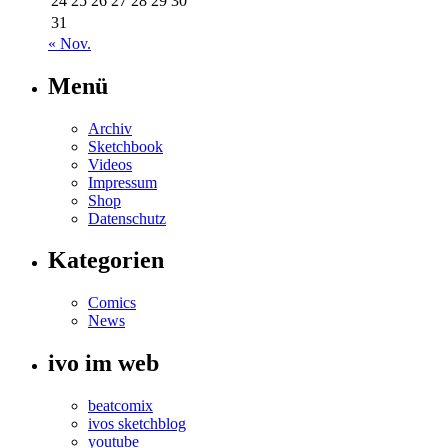
24
25
26
27
28
29
30
31
« Nov.
Menü
Archiv
Sketchbook
Videos
Impressum
Shop
Datenschutz
Kategorien
Comics
News
ivo im web
beatcomix
ivos sketchblog
youtube