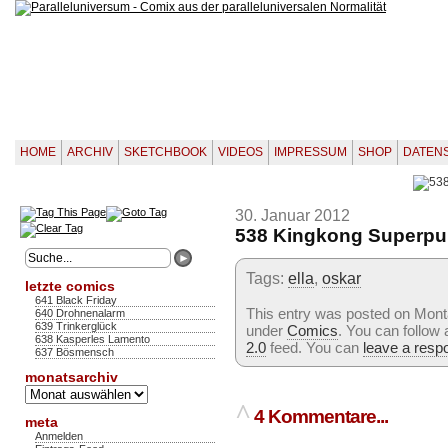
HOME
ARCHIV
SKETCHBOOK
VIDEOS
IMPRESSUM
SHOP
DATEN
30. Januar 2012
538 Kingkong Superp
Tags:
ella
,
oskar
letzte comics
641 Black Friday
This entry was posted on Monta
640 Drohnenalarm
639 Trinkerglück
under
Comics
. You can follow
638 Kasperles Lamento
2.0
feed. You can
leave a resp
637 Bösmensch
monatsarchiv
Monatsarchiv
^
4 Kommentare...
meta
Anmelden