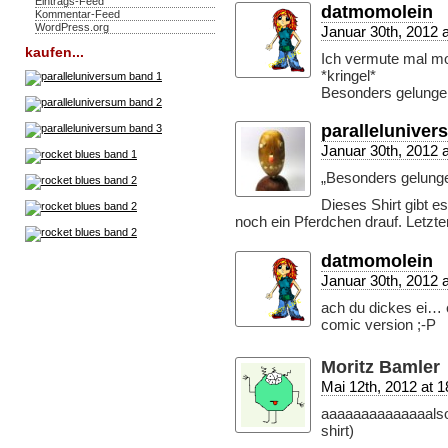
Eintrags-Feed
datmomolein
Kommentar-Feed
WordPress.org
Januar 30th, 2012 a
kaufen...
Ich vermute mal mo
*kringel*
Besonders gelungen 
paralleluniver
Januar 30th, 2012 a
„Besonders gelungen
Dieses Shirt gibt es 
noch ein Pferdchen drauf. Letzte
datmomolein
Januar 30th, 2012 a
ach du dickes ei… e
comic version ;-P
Moritz Bamler
Mai 12th, 2012 at 1
aaaaaaaaaaaaaalso i
shirt)