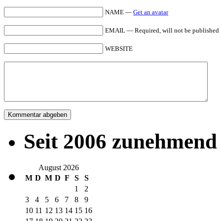
NAME —
Get an avatar
EMAIL — Required, will not be published
WEBSITE
Seit 2006 zunehmend 
August 2026
M
D
M
D
F
S
S
1
2
3
4
5
6
7
8
9
10
11
12
13
14
15
16