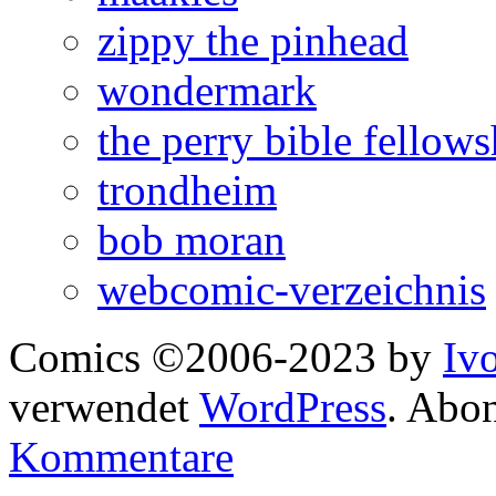
zippy the pinhead
wondermark
the perry bible fellows
trondheim
bob moran
webcomic-verzeichnis
Comics ©2006-2023 by
Iv
verwendet
WordPress
. Abo
Kommentare