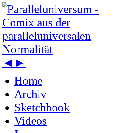
◄
►
Home
Archiv
Sketchbook
Videos