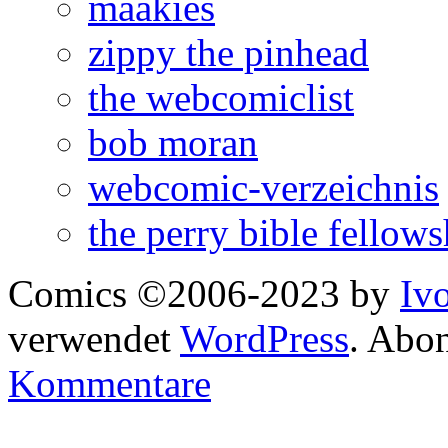
maakies
zippy the pinhead
the webcomiclist
bob moran
webcomic-verzeichnis
the perry bible fellows
Comics ©2006-2023 by
Iv
verwendet
WordPress
. Abo
Kommentare