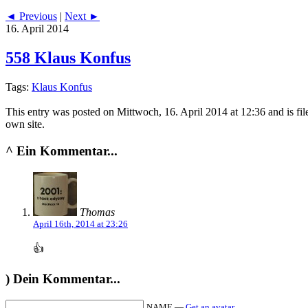
◄ Previous
|
Next ►
16. April 2014
558 Klaus Konfus
Tags:
Klaus Konfus
This entry was posted on Mittwoch, 16. April 2014 at 12:36 and is fi
own site.
^
Ein Kommentar...
Thomas
April 16th, 2014 at 23:26
👍
)
Dein Kommentar...
NAME —
Get an avatar