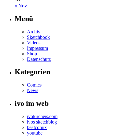
« Nov.
Menü
Archiv
Sketchbook
Videos
Impressum
Shop
Datenschutz
Kategorien
Comics
News
ivo im web
ivokircheis.com
ivos sketchblog
beatcomix
youtube