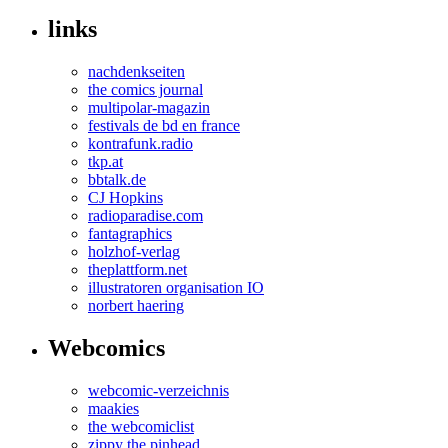
links
nachdenkseiten
the comics journal
multipolar-magazin
festivals de bd en france
kontrafunk.radio
tkp.at
bbtalk.de
CJ Hopkins
radioparadise.com
fantagraphics
holzhof-verlag
theplattform.net
illustratoren organisation IO
norbert haering
Webcomics
webcomic-verzeichnis
maakies
the webcomiclist
zippy the pinhead