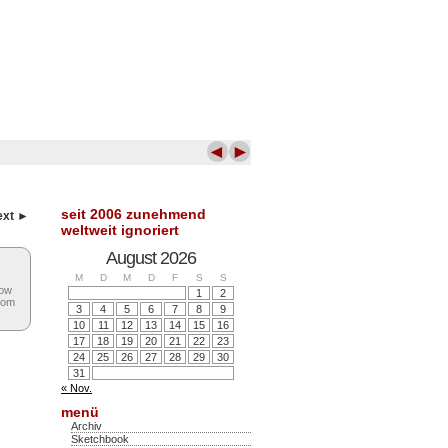
◄
►
seit 2006 zunehmend
ext ►
weltweit ignoriert
August 2026
M
D
M
D
F
S
S
low
1
2
rom
3
4
5
6
7
8
9
10
11
12
13
14
15
16
17
18
19
20
21
22
23
24
25
26
27
28
29
30
31
« Nov.
menü
Archiv
Sketchbook