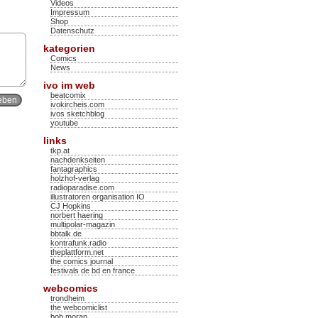
Videos
Impressum
Shop
Datenschutz
kategorien
Comics
News
ivo im web
beatcomix
ivokircheis.com
ivos sketchblog
youtube
links
tkp.at
nachdenkseiten
fantagraphics
holzhof-verlag
radioparadise.com
illustratoren organisation IO
CJ Hopkins
norbert haering
multipolar-magazin
bbtalk.de
kontrafunk.radio
theplattform.net
the comics journal
festivals de bd en france
webcomics
trondheim
the webcomiclist
bob moran