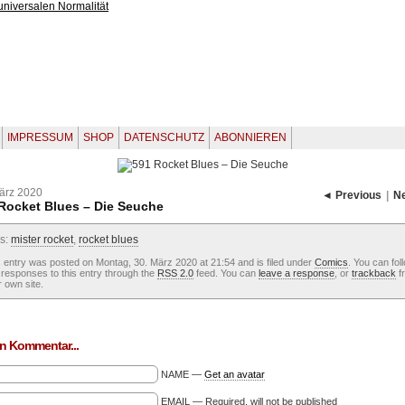
IMPRESSUM
SHOP
DATENSCHUTZ
ABONNIEREN
ärz 2020
◄ Previous
|
N
Rocket Blues – Die Seuche
s:
mister rocket
,
rocket blues
 entry was posted on Montag, 30. März 2020 at 21:54 and is filed under
Comics
. You can fol
responses to this entry through the
RSS 2.0
feed. You can
leave a response
, or
trackback
f
 own site.
n Kommentar...
NAME —
Get an avatar
EMAIL — Required, will not be published