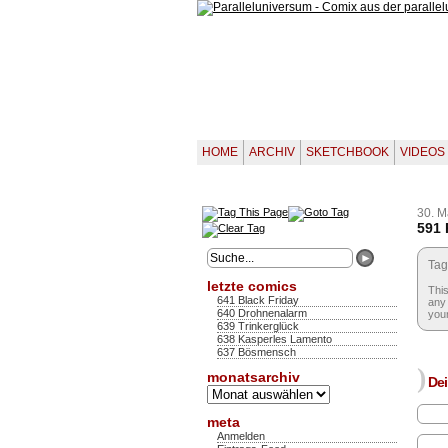
HOME
ARCHIV
SKETCHBOOK
VIDEOS
30. M
591 
Tag
letzte comics
This
641 Black Friday
any 
640 Drohnenalarm
your
639 Trinkerglück
638 Kasperles Lamento
637 Bösmensch
)
monatsarchiv
Dei
Monatsarchiv
meta
Anmelden