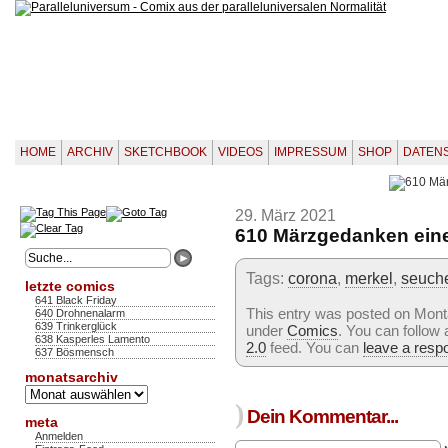
HOME
ARCHIV
SKETCHBOOK
VIDEOS
IMPRESSUM
SHOP
DATEN
29. März 2021
610 Märzgedanken ein
Tags:
corona
,
merkel
,
seuch
letzte comics
641 Black Friday
This entry was posted on Monta
640 Drohnenalarm
639 Trinkerglück
under
Comics
. You can follow
638 Kasperles Lamento
2.0
feed. You can
leave a resp
637 Bösmensch
monatsarchiv
Monatsarchiv
)
Dein Kommentar...
meta
Anmelden