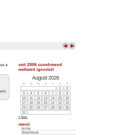
◄
►
seit 2006 zunehmend
ext ►
weltweit ignoriert
August 2026
M
D
M
D
F
S
S
1
2
back
3
4
5
6
7
8
9
10
11
12
13
14
15
16
17
18
19
20
21
22
23
24
25
26
27
28
29
30
31
« Nov.
menü
Archiv
Sketchbook