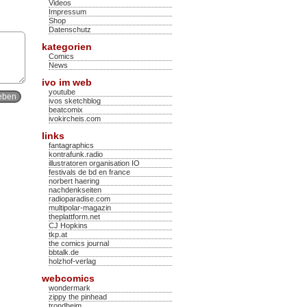
Videos
Impressum
Shop
Datenschutz
kategorien
Comics
News
ivo im web
youtube
ivos sketchblog
beatcomix
ivokircheis.com
links
fantagraphics
kontrafunk.radio
illustratoren organisation IO
festivals de bd en france
norbert haering
nachdenkseiten
radioparadise.com
multipolar-magazin
theplattform.net
CJ Hopkins
tkp.at
the comics journal
bbtalk.de
holzhof-verlag
webcomics
wondermark
zippy the pinhead
trondheim