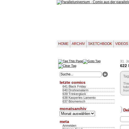
HOME
ARCHIV
SKETCHBOOK
VIDEOS
31. J
622
Tag
letzte comics
This
641 Black Friday
foll
640 Drohnenalarm
from
639 Trinkerglück
638 Kasperles Lamento
637 Bösmensch
)
monatsarchiv
Dei
Monatsarchiv
meta
Anmelden