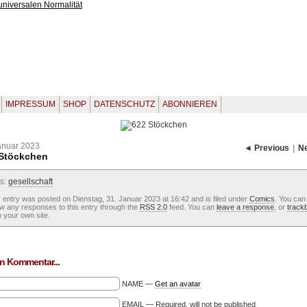
IMPRESSUM
SHOP
DATENSCHUTZ
ABONNIEREN
anuar 2023
◄ Previous
|
N
 Stöckchen
s:
gesellschaft
 entry was posted on Dienstag, 31. Januar 2023 at 16:42 and is filed under
Comics
. You can
ow any responses to this entry through the
RSS 2.0
feed. You can
leave a response
, or
track
 your own site.
n Kommentar...
NAME —
Get an avatar
EMAIL — Required, will not be published