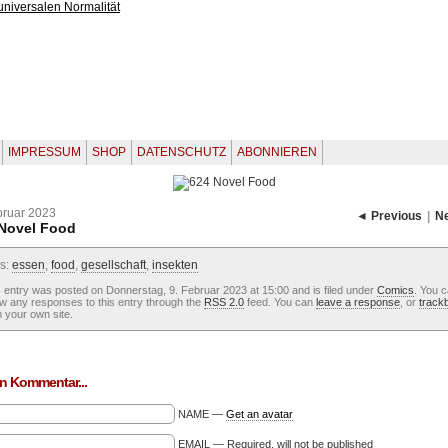
IMPRESSUM
SHOP
DATENSCHUTZ
ABONNIEREN
bruar 2023
◄ Previous
|
N
Novel Food
s:
essen
,
food
,
gesellschaft
,
insekten
 entry was posted on Donnerstag, 9. Februar 2023 at 15:00 and is filed under
Comics
. You 
ow any responses to this entry through the
RSS 2.0
feed. You can
leave a response
, or
track
 your own site.
n Kommentar...
NAME —
Get an avatar
EMAIL — Required, will not be published