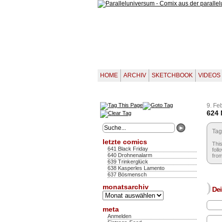
HOME
ARCHIV
SKETCHBOOK
VIDEOS
9. Fe
624 
Tag
letzte comics
This
641 Black Friday
foll
640 Drohnenalarm
from
639 Trinkerglück
638 Kasperles Lamento
637 Bösmensch
)
monatsarchiv
Dei
Monatsarchiv
meta
Anmelden