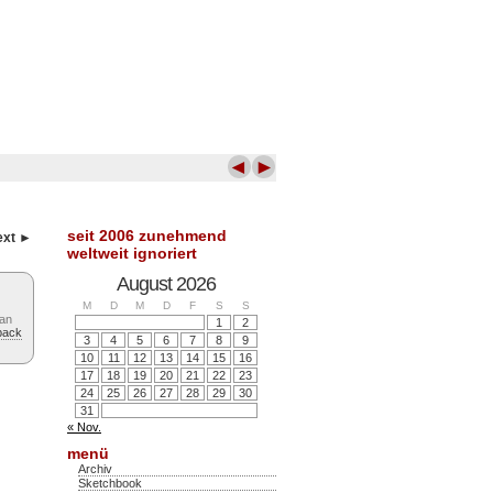
◄
►
seit 2006 zunehmend
ext ►
weltweit ignoriert
August 2026
M
D
M
D
F
S
S
can
1
2
back
3
4
5
6
7
8
9
10
11
12
13
14
15
16
17
18
19
20
21
22
23
24
25
26
27
28
29
30
31
« Nov.
menü
Archiv
Sketchbook