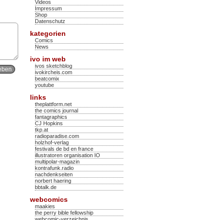
Videos
Impressum
Shop
Datenschutz
kategorien
Comics
News
ivo im web
ivos sketchblog
ivokircheis.com
beatcomix
youtube
links
theplattform.net
the comics journal
fantagraphics
CJ Hopkins
tkp.at
radioparadise.com
holzhof-verlag
festivals de bd en france
illustratoren organisation IO
multipolar-magazin
kontrafunk.radio
nachdenkseiten
norbert haering
bbtalk.de
webcomics
maakies
the perry bible fellowship
webcomic-verzeichnis