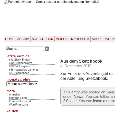
HOME
ARCHIV
SKETCHBOOK
VIDEOS
IMPRESSUM
SHOP
DATEN
letzte comics
641 Black Friday
Aus dem Sketchbook
640 Drohnenalarm
4. Dezember 2010
639 Trinkerglück
638 Kasperles Lamento
Zur Feier des Advents gibt es
637 Bösmensch
der Abteilung
Sketchbook
.
monatsarchiv
Monatsarchiv
meta
This entry was posted on Sams
Anmelden
under
News
. You can follow a
Eintrags-Feed
2.0
feed. You can
leave a resp
Kommentar-Feed
WordPress.org
kaufen...