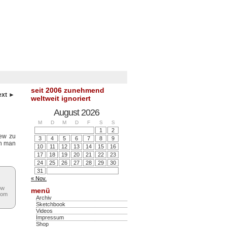
seit 2006 zunehmend
ext ►
weltweit ignoriert
August 2026
M
D
M
D
F
S
S
1
2
iew zu
3
4
5
6
7
8
9
nn man
10
11
12
13
14
15
16
17
18
19
20
21
22
23
24
25
26
27
28
29
30
31
« Nov.
ow
menü
rom
Archiv
Sketchbook
Videos
Impressum
Shop