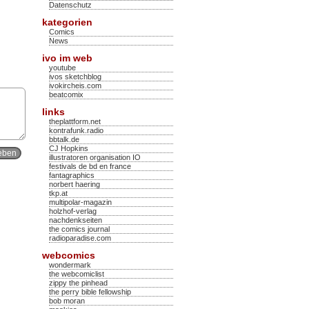
Datenschutz
kategorien
Comics
News
ivo im web
youtube
ivos sketchblog
ivokircheis.com
beatcomix
links
theplattform.net
kontrafunk.radio
bbtalk.de
CJ Hopkins
illustratoren organisation IO
festivals de bd en france
fantagraphics
norbert haering
tkp.at
multipolar-magazin
holzhof-verlag
nachdenkseiten
the comics journal
radioparadise.com
webcomics
wondermark
the webcomiclist
zippy the pinhead
the perry bible fellowship
bob moran