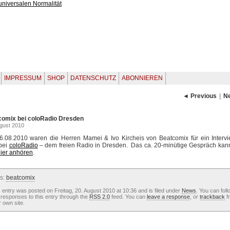
IMPRESSUM
SHOP
DATENSCHUTZ
ABONNIEREN
◄ Previous
|
N
comix bei coloRadio Dresden
ugust 2010
.08.2010 waren die Herren Mamei & Ivo Kircheis von Beatcomix für ein Interv
bei
coloRadio
– dem freien Radio in Dresden. Das ca. 20-minütige Gespräch ka
ier anhören
.
s:
beatcomix
 entry was posted on Freitag, 20. August 2010 at 10:36 and is filed under
News
. You can foll
responses to this entry through the
RSS 2.0
feed. You can
leave a response
, or
trackback
f
 own site.