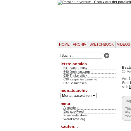
HOME
ARCHIV
SKETCHBOOK
VIDEOS
letzte comics
Beat
641 Black Friday
20. A
640 Drohnenalarm
639 Trinkerglück
Am 16
638 Kasperles Lamento
Gast 
637 Bösmensch
sich
h
monatsarchiv
Monatsarchiv
Tag
meta
Anmelden
This
Eintrags-Feed
any 
Kommentar-Feed
your
WordPress.org
kaufen...