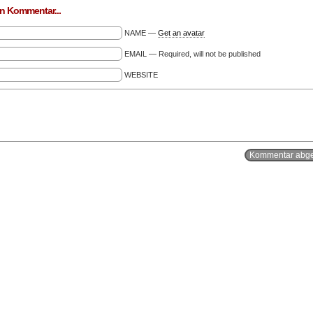
n Kommentar...
NAME —
Get an avatar
EMAIL — Required, will not be published
WEBSITE