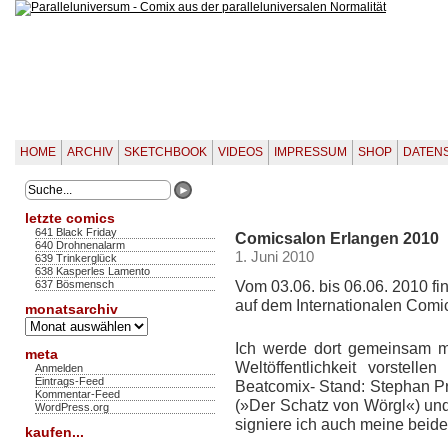
HOME
ARCHIV
SKETCHBOOK
VIDEOS
IMPRESSUM
SHOP
DATEN
letzte comics
641 Black Friday
Comicsalon Erlangen 2010
640 Drohnenalarm
1. Juni 2010
639 Trinkerglück
638 Kasperles Lamento
Vom 03.06. bis 06.06. 2010 
637 Bösmensch
auf dem Internationalen Comic
monatsarchiv
Monatsarchiv
Ich werde dort gemeinsam 
meta
Weltöffentlichkeit vorstel
Anmelden
Eintrags-Feed
Beatcomix- Stand: Stephan P
Kommentar-Feed
(»Der Schatz von Wörgl«) und
WordPress.org
signiere ich auch meine bei
kaufen...