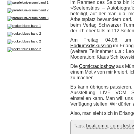
Im Rahmen des Salons bin i
»Seelenstrips – Autobiogra
beteiligt, auf der man u.a. m
Arbeitsplatz bewundern darf
beim Verlag Schwarzer Turm 
der ich ebenfalls mit 12 Seite
Am Freitag, 04.06. u
Podiumsdiskussion
im Erlang
(weitere Teilnehmer u.a.: L
Moderation: Klaus Schikowski
Die
Comicradioshow
aus Münc
einem Motiv von mir kreiert. I
zu machen.
Es kann übrigens passieren,
Ausstellung LIVE VOM SA
einstellen kann. Man will uns
Verfügung stellen. Wir dürfen
Also, man sieht sich in Erlang
Tags:
beatcomix
,
comicfestiv