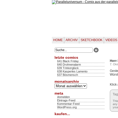
HOME
ARCHIV
SKETCHBOOK
VIDEOS
letzte comics
Herr-
641 Black Friday
7. Ok
640 Drohnenalarm
639 Trinkerglück
Geste
638 Kasperles Lamento
Würst
637 Bösmensch
monatsarchiv
Klick
Monatsarchiv
meta
Tag
Anmelden
Eintrags-Feed
This
Kommentar-Feed
any 
WordPress.org
your
kaufen...