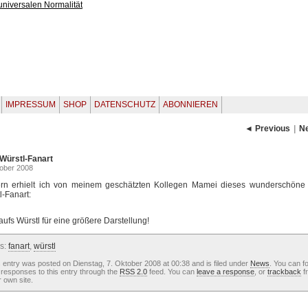
IMPRESSUM
SHOP
DATENSCHUTZ
ABONNIEREN
◄ Previous
|
N
Würstl-Fanart
tober 2008
rn erhielt ich von meinem geschätzten Kollegen Mamei dieses wunderschöne
l-Fanart:
 aufs Würstl für eine größere Darstellung!
s:
fanart
,
würstl
 entry was posted on Dienstag, 7. Oktober 2008 at 00:38 and is filed under
News
. You can f
responses to this entry through the
RSS 2.0
feed. You can
leave a response
, or
trackback
f
 own site.