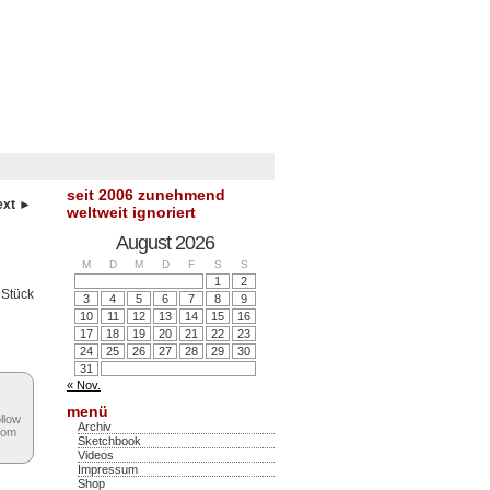
seit 2006 zunehmend
ext ►
weltweit ignoriert
August 2026
M
D
M
D
F
S
S
1
2
 Stück
3
4
5
6
7
8
9
10
11
12
13
14
15
16
17
18
19
20
21
22
23
24
25
26
27
28
29
30
31
« Nov.
menü
ollow
Archiv
rom
Sketchbook
Videos
Impressum
Shop