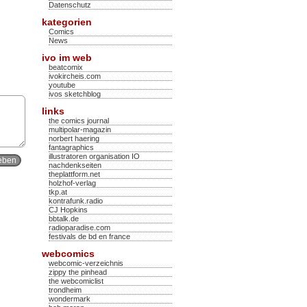
Datenschutz
kategorien
Comics
News
ivo im web
beatcomix
ivokircheis.com
youtube
ivos sketchblog
links
the comics journal
multipolar-magazin
norbert haering
fantagraphics
illustratoren organisation IO
nachdenkseiten
theplattform.net
holzhof-verlag
tkp.at
kontrafunk.radio
CJ Hopkins
bbtalk.de
radioparadise.com
festivals de bd en france
webcomics
webcomic-verzeichnis
zippy the pinhead
the webcomiclist
trondheim
wondermark