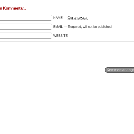
n Kommentar...
NAME —
Get an avatar
EMAIL — Required, will not be published
WEBSITE