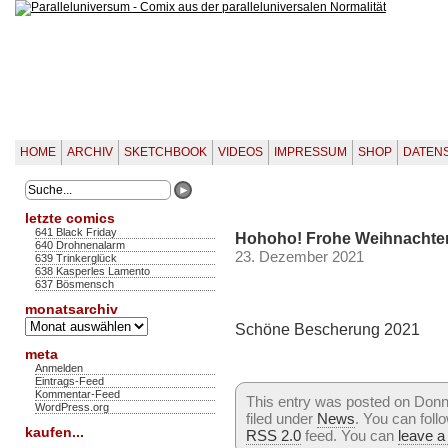
HOME
ARCHIV
SKETCHBOOK
VIDEOS
IMPRESSUM
SHOP
DATEN
letzte comics
641 Black Friday
Hohoho! Frohe Weihnachten 
640 Drohnenalarm
23. Dezember 2021
639 Trinkerglück
638 Kasperles Lamento
637 Bösmensch
monatsarchiv
Monatsarchiv
Schöne Bescherung 2021
meta
Anmelden
Eintrags-Feed
Kommentar-Feed
This entry was posted on Donn
WordPress.org
filed under
News
. You can foll
kaufen...
RSS 2.0
feed. You can
leave a