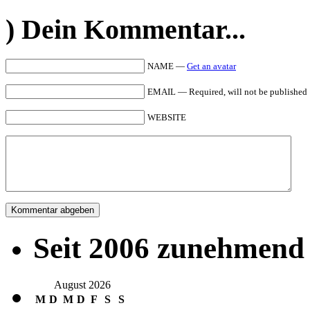
)
Dein Kommentar...
NAME —
Get an avatar
EMAIL — Required, will not be published
WEBSITE
Seit 2006 zunehmend 
August 2026
M
D
M
D
F
S
S