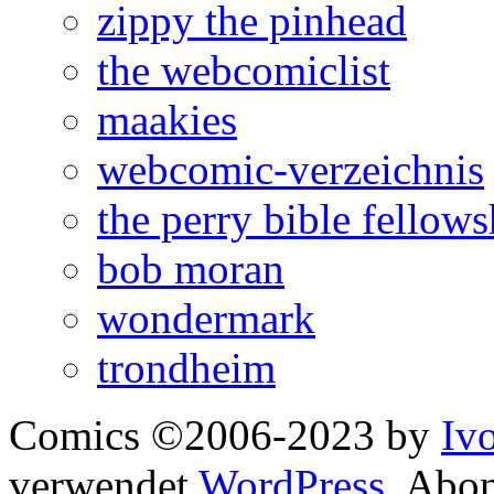
zippy the pinhead
the webcomiclist
maakies
webcomic-verzeichnis
the perry bible fellows
bob moran
wondermark
trondheim
Comics ©2006-2023 by
Iv
verwendet
WordPress
. Abo