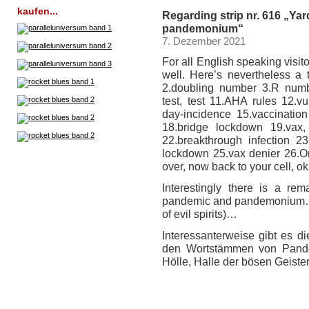
kaufen...
Regarding strip nr. 616 „Yar
pandemonium“
7. Dezember 2021
For all English speaking visi
well. Here’s nevertheless a 
2.doubling number 3.R numb
test, test 11.AHA rules 12.
day-incidence 15.vaccinatio
18.bridge lockdown 19.vax, 
22.breakthrough infection 23
lockdown 25.vax denier 26.Om
over, now back to your cell, 
Interestingly there is a re
pandemic and pandemonium… (
of evil spirits)…
Interessanterweise gibt es 
den Wortstämmen von Pand
Hölle, Halle der bösen Geiste