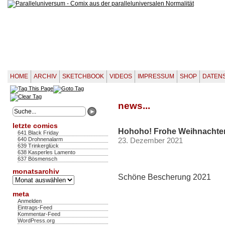
HOME
ARCHIV
SKETCHBOOK
VIDEOS
IMPRESSUM
SHOP
DATEN
news...
letzte comics
Hohoho! Frohe Weihnachten 
641 Black Friday
640 Drohnenalarm
23. Dezember 2021
639 Trinkerglück
638 Kasperles Lamento
637 Bösmensch
monatsarchiv
Schöne Bescherung 2021
Monatsarchiv
meta
Anmelden
Eintrags-Feed
Kommentar-Feed
WordPress.org