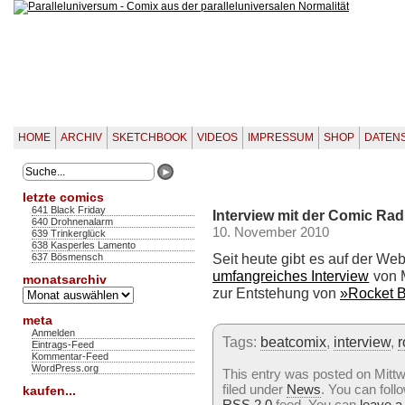
HOME
ARCHIV
SKETCHBOOK
VIDEOS
IMPRESSUM
SHOP
DATEN
letzte comics
641 Black Friday
Interview mit der Comic Ra
640 Drohnenalarm
10. November 2010
639 Trinkerglück
638 Kasperles Lamento
Seit heute gibt es auf der W
637 Bösmensch
umfangreiches Interview
von M
monatsarchiv
zur Entstehung von
»Rocket 
Monatsarchiv
meta
Anmelden
Tags:
beatcomix
,
interview
,
r
Eintrags-Feed
Kommentar-Feed
WordPress.org
This entry was posted on Mitt
filed under
News
. You can foll
kaufen...
RSS 2.0
feed. You can
leave a