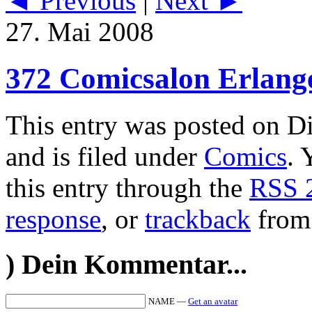
◄ Previous
|
Next ►
27. Mai 2008
372 Comicsalon Erlang
This entry was posted on D
and is filed under
Comics
. 
this entry through the
RSS 
response
, or
trackback
from 
)
Dein Kommentar...
NAME —
Get an avatar