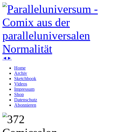
◄
►
Home
Archiv
Sketchbook
Videos
Impressum
Shop
Datenschutz
Abonnieren